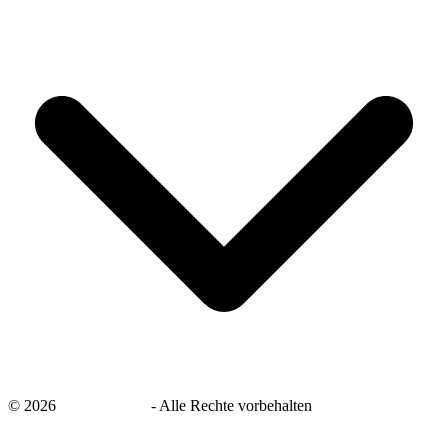
©
2026
savingsays.de
-
Alle Rechte vorbehalten