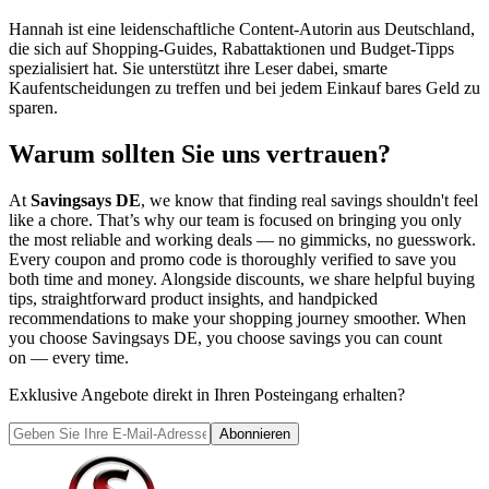
Hannah ist eine leidenschaftliche Content-Autorin aus Deutschland,
die sich auf Shopping-Guides, Rabattaktionen und Budget-Tipps
spezialisiert hat. Sie unterstützt ihre Leser dabei, smarte
Kaufentscheidungen zu treffen und bei jedem Einkauf bares Geld zu
sparen.
Warum sollten Sie uns vertrauen?
At
Savingsays DE
, we know that finding real savings shouldn't feel
like a chore. That’s why our team is focused on bringing you only
the most reliable and working deals — no gimmicks, no guesswork.
Every coupon and promo code is thoroughly verified to save you
both time and money. Alongside discounts, we share helpful buying
tips, straightforward product insights, and handpicked
recommendations to make your shopping journey smoother. When
you choose
Savingsays DE
, you choose savings you can count
on — every time.
Exklusive Angebote direkt in Ihren Posteingang erhalten?
Abonnieren