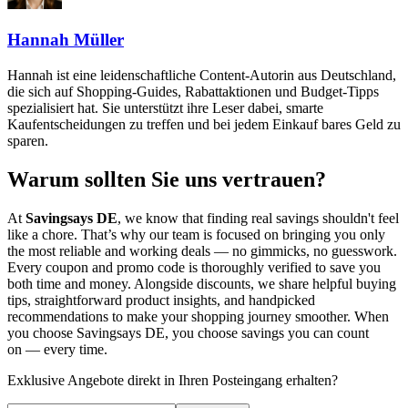
Hannah Müller
Hannah ist eine leidenschaftliche Content-Autorin aus Deutschland,
die sich auf Shopping-Guides, Rabattaktionen und Budget-Tipps
spezialisiert hat. Sie unterstützt ihre Leser dabei, smarte
Kaufentscheidungen zu treffen und bei jedem Einkauf bares Geld zu
sparen.
Warum sollten Sie uns vertrauen?
At
Savingsays DE
, we know that finding real savings shouldn't feel
like a chore. That’s why our team is focused on bringing you only
the most reliable and working deals — no gimmicks, no guesswork.
Every coupon and promo code is thoroughly verified to save you
both time and money. Alongside discounts, we share helpful buying
tips, straightforward product insights, and handpicked
recommendations to make your shopping journey smoother. When
you choose
Savingsays DE
, you choose savings you can count
on — every time.
Exklusive Angebote direkt in Ihren Posteingang erhalten?