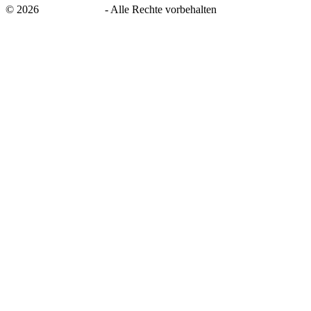
©
2026
savingsays.de
-
Alle Rechte vorbehalten