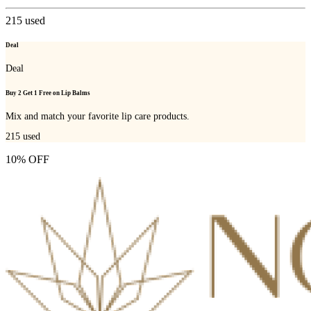
215
used
Deal
Deal
Buy 2 Get 1 Free on Lip Balms
Mix and match your favorite lip care products.
215
used
10% OFF