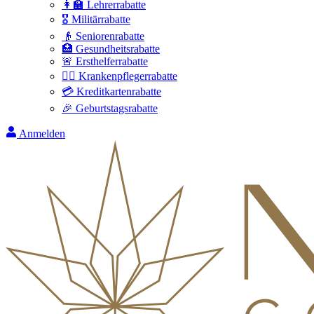
👩‍🏫 Lehrerrabatte
🎖️ Militärrabatte
👴 Seniorenrabatte
🏥 Gesundheitsrabatte
🚨 Ersthelferrabatte
👩‍⚕️ Krankenpflegerrabatte
💳 Kreditkartenrabatte
🎉 Geburtstagsrabatte
Anmelden