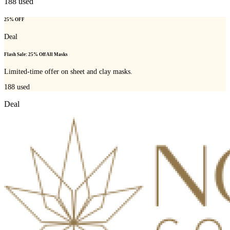
188
used
25% OFF
Deal
Flash Sale: 25% Off All Masks
Limited-time offer on sheet and clay masks.
188
used
Deal