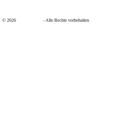
©
2026
savingsays.de
-
Alle Rechte vorbehalten