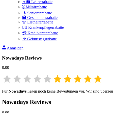
👩‍🏫 Lehrerrabatte
🎖️ Militärrabatte
👴 Seniorenrabatte
🏥 Gesundheitsrabatte
🚨 Ersthelferrabatte
👩‍⚕️ Krankenpflegerrabatte
💳 Kreditkartenrabatte
🎉 Geburtstagsrabatte
Anmelden
Nowadays
Reviews
0.00
Für
Nowadays
liegen noch keine Bewertungen vor. Wir sind überzeugt
Nowadays
Reviews
0.00