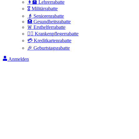
👩‍🏫 Lehrerrabatte
🎖️ Militärrabatte
👴 Seniorenrabatte
🏥 Gesundheitsrabatte
🚨 Ersthelferrabatte
👩‍⚕️ Krankenpflegerrabatte
💳 Kreditkartenrabatte
🎉 Geburtstagsrabatte
Anmelden