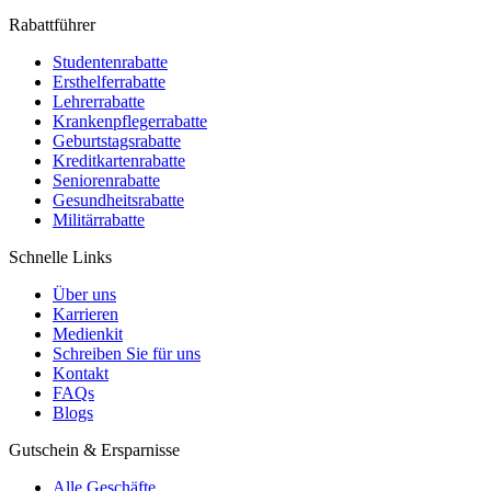
Rabattführer
Studentenrabatte
Ersthelferrabatte
Lehrerrabatte
Krankenpflegerrabatte
Geburtstagsrabatte
Kreditkartenrabatte
Seniorenrabatte
Gesundheitsrabatte
Militärrabatte
Schnelle Links
Über uns
Karrieren
Medienkit
Schreiben Sie für uns
Kontakt
FAQs
Blogs
Gutschein & Ersparnisse
Alle Geschäfte