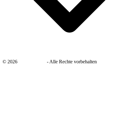
©
2026
savingsays.de
-
Alle Rechte vorbehalten