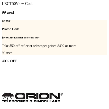
LECT50
View Code
99
used
$50 OFF
Promo Code
$50 Off Any Reflector Telescope $499+
Take $50 off reflector telescopes priced $499 or more.
99
used
40% OFF