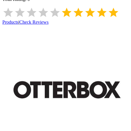
Products
|
Check Reviews