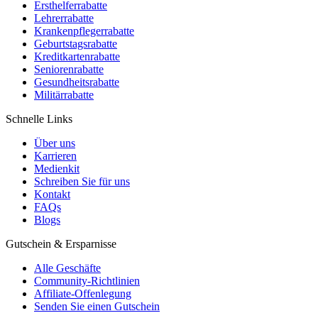
Ersthelferrabatte
Lehrerrabatte
Krankenpflegerrabatte
Geburtstagsrabatte
Kreditkartenrabatte
Seniorenrabatte
Gesundheitsrabatte
Militärrabatte
Schnelle Links
Über uns
Karrieren
Medienkit
Schreiben Sie für uns
Kontakt
FAQs
Blogs
Gutschein & Ersparnisse
Alle Geschäfte
Community-Richtlinien
Affiliate-Offenlegung
Senden Sie einen Gutschein