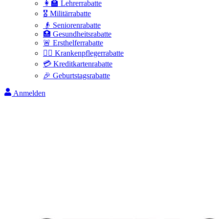
👩‍🏫 Lehrerrabatte
🎖️ Militärrabatte
👴 Seniorenrabatte
🏥 Gesundheitsrabatte
🚨 Ersthelferrabatte
👩‍⚕️ Krankenpflegerrabatte
💳 Kreditkartenrabatte
🎉 Geburtstagsrabatte
Anmelden