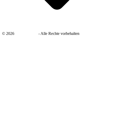
©
2026
savingsays.de
-
Alle Rechte vorbehalten