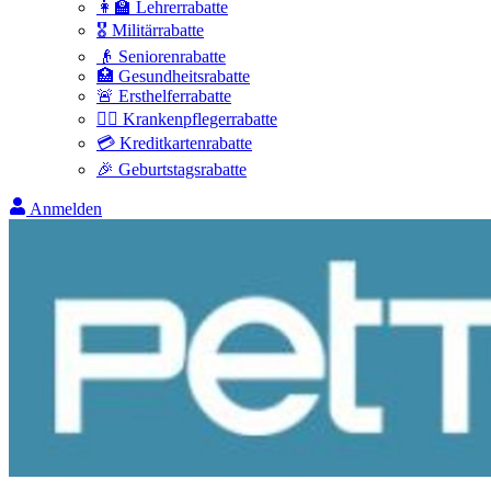
👩‍🏫 Lehrerrabatte
🎖️ Militärrabatte
👴 Seniorenrabatte
🏥 Gesundheitsrabatte
🚨 Ersthelferrabatte
👩‍⚕️ Krankenpflegerrabatte
💳 Kreditkartenrabatte
🎉 Geburtstagsrabatte
Anmelden