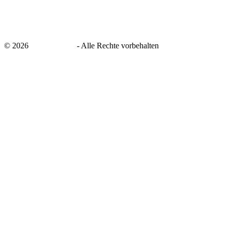
©
2026
savingsays.de
-
Alle Rechte vorbehalten