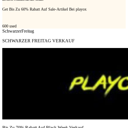
Get Bis Zu 60% Rabatt Auf Sale-Artikel Bei playox
600
used
SchwarzerFreitag
SCHWARZER FREITAG VERKAUF
Bis Zu 70% Rabatt Auf Black Week Verkauf