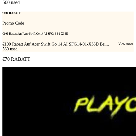
560
used
€100 RABATT
Promo Code
€100 Rabatt Auf Acer Swift Go 14 AI SFG14-01-X38D
€100 Rabatt Auf Acer Swift Go 14 AI SFG14-01-X38D Bei...
View more
560
used
€70 RABATT