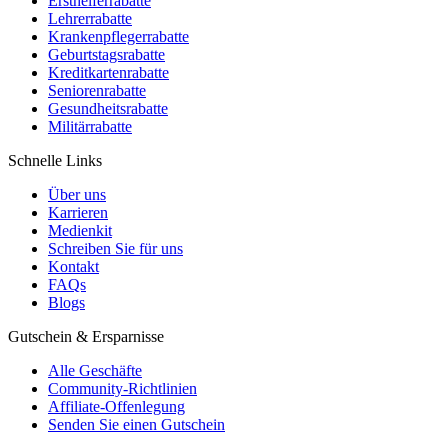
Ersthelferrabatte
Lehrerrabatte
Krankenpflegerrabatte
Geburtstagsrabatte
Kreditkartenrabatte
Seniorenrabatte
Gesundheitsrabatte
Militärrabatte
Schnelle Links
Über uns
Karrieren
Medienkit
Schreiben Sie für uns
Kontakt
FAQs
Blogs
Gutschein & Ersparnisse
Alle Geschäfte
Community-Richtlinien
Affiliate-Offenlegung
Senden Sie einen Gutschein