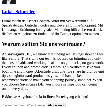
Lukas Schneider
Lukas ist ein deutscher Content-Autor mit Schwerpunkt auf
Sparstrategien, Gutscheincodes und cleveres Online-Shopping. Mit
jahrelanger Erfahrung im digitalen Marketing hilft er Lesern dabei,
die besten Angebote zu finden und ihr Budget optimal zu nutzen.
Warum sollten Sie uns vertrauen?
At
Savingsays DE
, we know that finding real savings shouldn't feel
like a chore. That’s why our team is focused on bringing you only
the most reliable and working deals — no gimmicks, no guesswork.
Every coupon and promo code is thoroughly verified to save you
both time and money. Alongside discounts, we share helpful buying
tips, straightforward product insights, and handpicked
recommendations to make your shopping journey smoother. When
you choose
Savingsays DE
, you choose savings you can count
on — every time.
Exklusive Angebote direkt in Ihren Posteingang erhalten?
Abonnieren