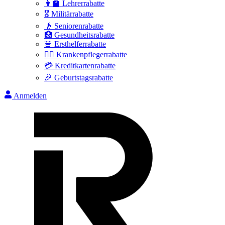
👩‍🏫 Lehrerrabatte
🎖️ Militärrabatte
👴 Seniorenrabatte
🏥 Gesundheitsrabatte
🚨 Ersthelferrabatte
👩‍⚕️ Krankenpflegerrabatte
💳 Kreditkartenrabatte
🎉 Geburtstagsrabatte
Anmelden