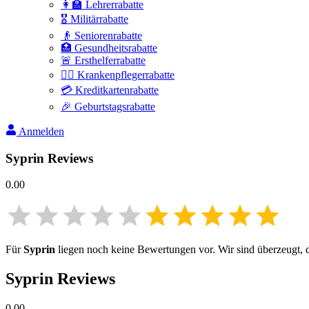
👩‍🏫 Lehrerrabatte
🎖️ Militärrabatte
👴 Seniorenrabatte
🏥 Gesundheitsrabatte
🚨 Ersthelferrabatte
👩‍⚕️ Krankenpflegerrabatte
💳 Kreditkartenrabatte
🎉 Geburtstagsrabatte
Anmelden
Syprin
Reviews
0.00
Für
Syprin
liegen noch keine Bewertungen vor. Wir sind überzeugt, da
Syprin
Reviews
0.00