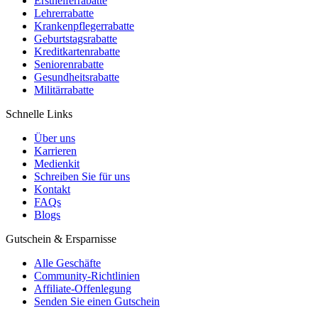
Ersthelferrabatte
Lehrerrabatte
Krankenpflegerrabatte
Geburtstagsrabatte
Kreditkartenrabatte
Seniorenrabatte
Gesundheitsrabatte
Militärrabatte
Schnelle Links
Über uns
Karrieren
Medienkit
Schreiben Sie für uns
Kontakt
FAQs
Blogs
Gutschein & Ersparnisse
Alle Geschäfte
Community-Richtlinien
Affiliate-Offenlegung
Senden Sie einen Gutschein