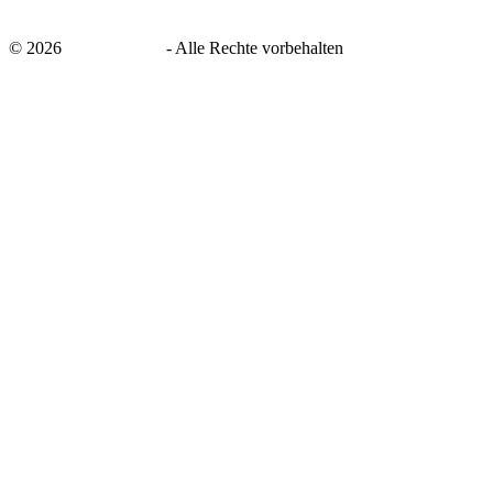
©
2026
savingsays.de
-
Alle Rechte vorbehalten