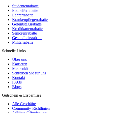
Studentenrabatte
Ersthelferrabatte
Lehrerrabatte
Krankenpflegerrabatte
Geburtstagsrabatte
Kreditkartenrabatte
Seniorenrabatte
Gesundheitsrabatte
Militärrabatte
Schnelle Links
Über uns
Karrieren
Medienkit
Schreiben Sie für uns
Kontakt
FAQs
Blogs
Gutschein & Ersparnisse
Alle Geschäfte
Community-Richtlinien
Affiliate-Offenlegung