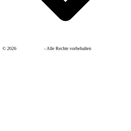
©
2026
savingsays.de
-
Alle Rechte vorbehalten