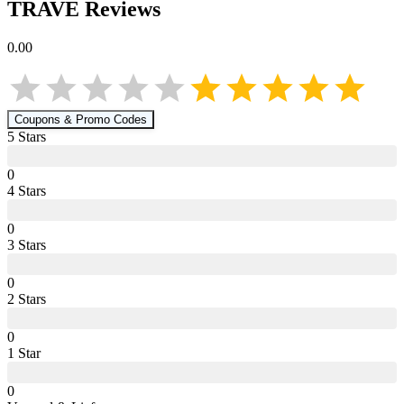
TRAVE
Reviews
0.00
Coupons & Promo Codes
5
Star
s
0
4
Star
s
0
3
Star
s
0
2
Star
s
0
1
Star
0