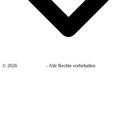
©
2026
savingsays.de
-
Alle Rechte vorbehalten