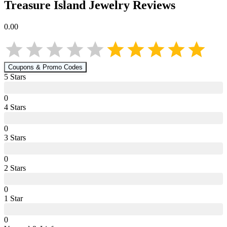
Treasure Island Jewelry
Reviews
0.00
Coupons & Promo Codes
5
Star
s
0
4
Star
s
0
3
Star
s
0
2
Star
s
0
1
Star
0