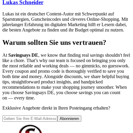
Lukas Schneider
Lukas ist ein deutscher Content-Autor mit Schwerpunkt auf
Sparstrategien, Gutscheincodes und cleveres Online-Shopping. Mit
jahrelanger Erfahrung im digitalen Marketing hilft er Lesern dabei,
die besten Angebote zu finden und ihr Budget optimal zu nutzen.
Warum sollten Sie uns vertrauen?
At
Savingsays DE
, we know that finding real savings shouldn't feel
like a chore. That’s why our team is focused on bringing you only
the most reliable and working deals — no gimmicks, no guesswork.
Every coupon and promo code is thoroughly verified to save you
both time and money. Alongside discounts, we share helpful buying
tips, straightforward product insights, and handpicked
recommendations to make your shopping journey smoother. When
you choose
Savingsays DE
, you choose savings you can count
on — every time.
Exklusive Angebote direkt in Ihren Posteingang erhalten?
Abonnieren