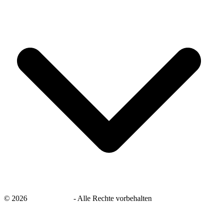
©
2026
savingsays.de
-
Alle Rechte vorbehalten