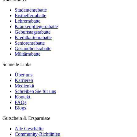
Studentenrabatte
Ersthelferrabatte
Lehrerrabatte
Krankenpflegerrabatte
Geburtstagsrabatte
Kreditkartenrabatte
Seniorenrabatte
Gesundheitsrabatte
Militärrabatte
Schnelle Links
Über uns
Karrieren
Medienkit
Schreiben Sie für uns
Kontakt
FAQs
Blogs
Gutschein & Ersparnisse
Alle Geschäfte
Community-Richtlinien