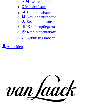
👩‍🏫 Lehrerrabatte
🎖️ Militärrabatte
👴 Seniorenrabatte
🏥 Gesundheitsrabatte
🚨 Ersthelferrabatte
👩‍⚕️ Krankenpflegerrabatte
💳 Kreditkartenrabatte
🎉 Geburtstagsrabatte
Anmelden