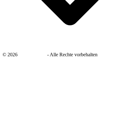
©
2026
savingsays.de
-
Alle Rechte vorbehalten