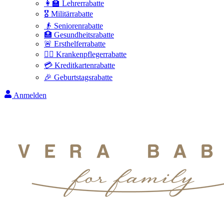
👩‍🏫 Lehrerrabatte
🎖️ Militärrabatte
👴 Seniorenrabatte
🏥 Gesundheitsrabatte
🚨 Ersthelferrabatte
👩‍⚕️ Krankenpflegerrabatte
💳 Kreditkartenrabatte
🎉 Geburtstagsrabatte
Anmelden