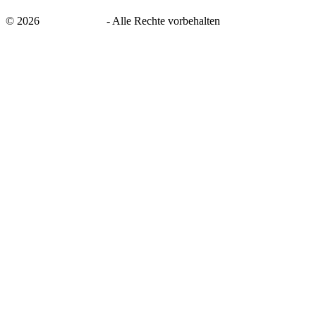
©
2026
savingsays.de
-
Alle Rechte vorbehalten