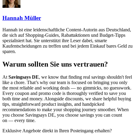
Hannah Müller
Hannah ist eine leidenschaftliche Content-Autorin aus Deutschland,
die sich auf Shopping-Guides, Rabattaktionen und Budget-Tipps
spezialisiert hat. Sie unterstützt ihre Leser dabei, smarte
Kaufentscheidungen zu treffen und bei jedem Einkauf bares Geld zu
sparen.
Warum sollten Sie uns vertrauen?
At
Savingsays DE
, we know that finding real savings shouldn't feel
like a chore. That’s why our team is focused on bringing you only
the most reliable and working deals — no gimmicks, no guesswork.
Every coupon and promo code is thoroughly verified to save you
both time and money. Alongside discounts, we share helpful buying
tips, straightforward product insights, and handpicked
recommendations to make your shopping journey smoother. When
you choose
Savingsays DE
, you choose savings you can count
on — every time.
Exklusive Angebote direkt in Ihren Posteingang erhalten?