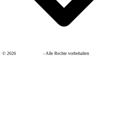
©
2026
savingsays.de
-
Alle Rechte vorbehalten