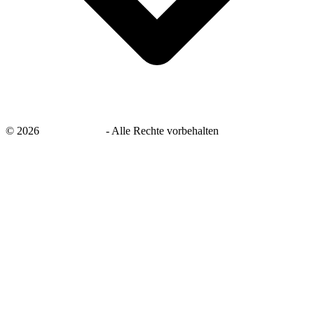
©
2026
savingsays.de
-
Alle Rechte vorbehalten