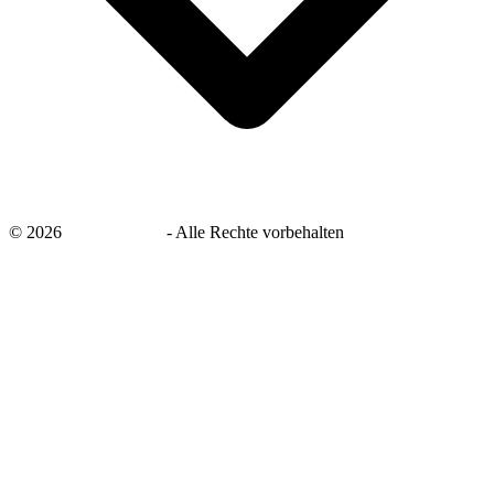
©
2026
savingsays.de
-
Alle Rechte vorbehalten