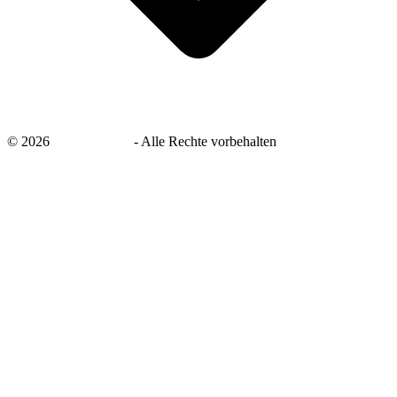
©
2026
savingsays.de
-
Alle Rechte vorbehalten