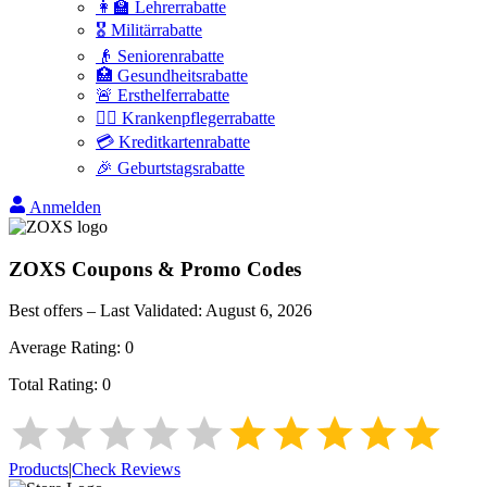
👩‍🏫 Lehrerrabatte
🎖️ Militärrabatte
👴 Seniorenrabatte
🏥 Gesundheitsrabatte
🚨 Ersthelferrabatte
👩‍⚕️ Krankenpflegerrabatte
💳 Kreditkartenrabatte
🎉 Geburtstagsrabatte
Anmelden
ZOXS
Coupons & Promo Codes
Best offers – Last Validated:
August 6, 2026
Average Rating:
0
Total Rating:
0
Products
|
Check Reviews