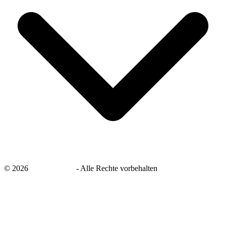
©
2026
savingsays.de
-
Alle Rechte vorbehalten