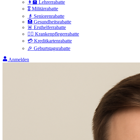
👩‍🏫 Lehrerrabatte
🎖️ Militärrabatte
👴 Seniorenrabatte
🏥 Gesundheitsrabatte
🚨 Ersthelferrabatte
👩‍⚕️ Krankenpflegerrabatte
💳 Kreditkartenrabatte
🎉 Geburtstagsrabatte
Anmelden