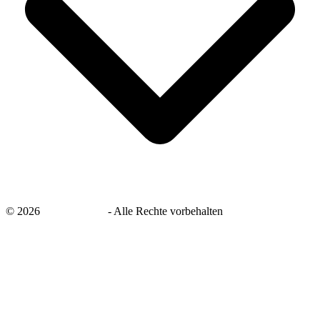
©
2026
savingsays.de
-
Alle Rechte vorbehalten