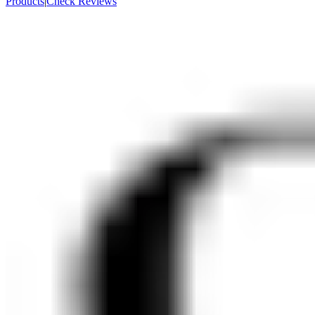
Products
|
Check Reviews