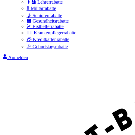
👩‍🏫 Lehrerrabatte
🎖️ Militärrabatte
👴 Seniorenrabatte
🏥 Gesundheitsrabatte
🚨 Ersthelferrabatte
👩‍⚕️ Krankenpflegerrabatte
💳 Kreditkartenrabatte
🎉 Geburtstagsrabatte
Anmelden