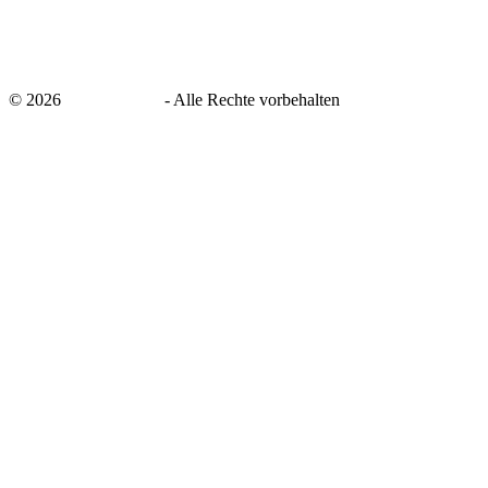
©
2026
savingsays.de
-
Alle Rechte vorbehalten