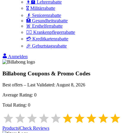
👩‍🏫 Lehrerrabatte
🎖️ Militärrabatte
👴 Seniorenrabatte
🏥 Gesundheitsrabatte
🚨 Ersthelferrabatte
👩‍⚕️ Krankenpflegerrabatte
💳 Kreditkartenrabatte
🎉 Geburtstagsrabatte
Anmelden
Billabong
Coupons & Promo Codes
Best offers – Last Validated:
August 8, 2026
Average Rating:
0
Total Rating:
0
Products
|
Check Reviews