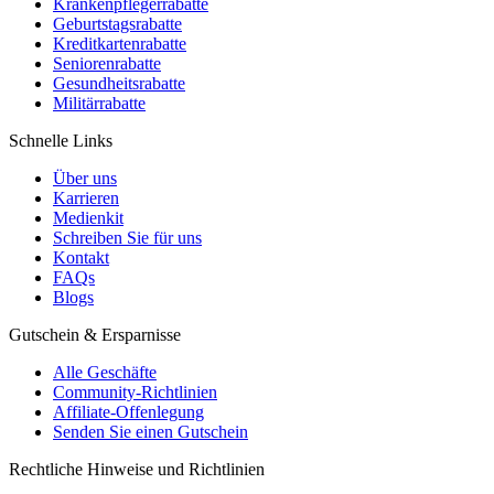
Krankenpflegerrabatte
Geburtstagsrabatte
Kreditkartenrabatte
Seniorenrabatte
Gesundheitsrabatte
Militärrabatte
Schnelle Links
Über uns
Karrieren
Medienkit
Schreiben Sie für uns
Kontakt
FAQs
Blogs
Gutschein & Ersparnisse
Alle Geschäfte
Community-Richtlinien
Affiliate-Offenlegung
Senden Sie einen Gutschein
Rechtliche Hinweise und Richtlinien