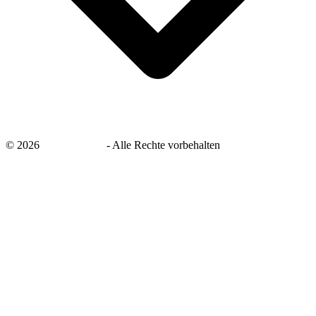
©
2026
savingsays.de
-
Alle Rechte vorbehalten