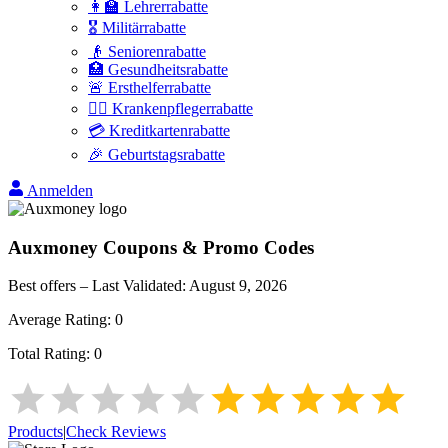
👩‍🏫 Lehrerrabatte
🎖️ Militärrabatte
👴 Seniorenrabatte
🏥 Gesundheitsrabatte
🚨 Ersthelferrabatte
👩‍⚕️ Krankenpflegerrabatte
💳 Kreditkartenrabatte
🎉 Geburtstagsrabatte
Anmelden
Auxmoney
Coupons & Promo Codes
Best offers – Last Validated:
August 9, 2026
Average Rating:
0
Total Rating:
0
Products
|
Check Reviews