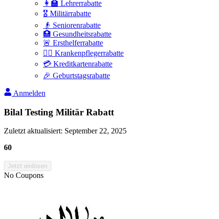
👩‍🏫 Lehrerrabatte
🎖️ Militärrabatte
👴 Seniorenrabatte
🏥 Gesundheitsrabatte
🚨 Ersthelferrabatte
👩‍⚕️ Krankenpflegerrabatte
💳 Kreditkartenrabatte
🎉 Geburtstagsrabatte
Anmelden
Bilal Testing Militär Rabatt
Zuletzt aktualisiert
:
September 22, 2025
60
Jetzt einlösen
No Coupons