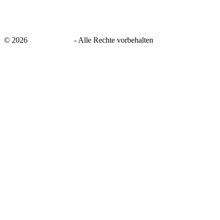
©
2026
savingsays.de
-
Alle Rechte vorbehalten