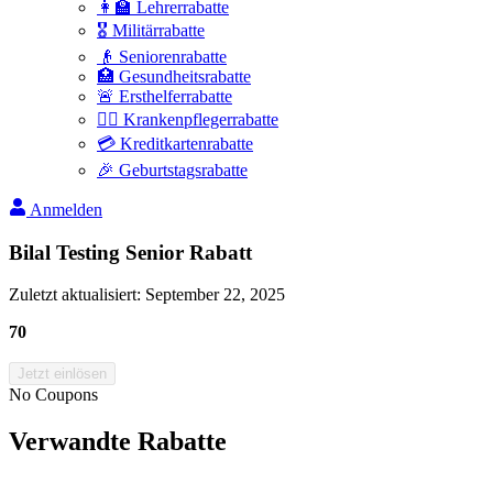
👩‍🏫 Lehrerrabatte
🎖️ Militärrabatte
👴 Seniorenrabatte
🏥 Gesundheitsrabatte
🚨 Ersthelferrabatte
👩‍⚕️ Krankenpflegerrabatte
💳 Kreditkartenrabatte
🎉 Geburtstagsrabatte
Anmelden
Bilal Testing Senior Rabatt
Zuletzt aktualisiert
:
September 22, 2025
70
Jetzt einlösen
No Coupons
Verwandte Rabatte