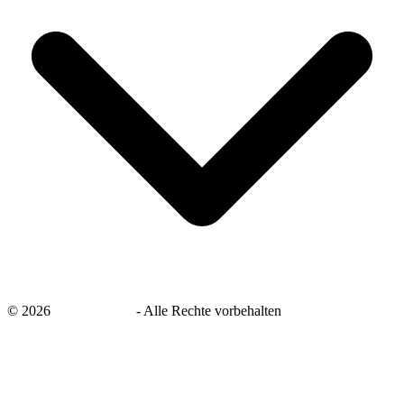
©
2026
savingsays.de
-
Alle Rechte vorbehalten