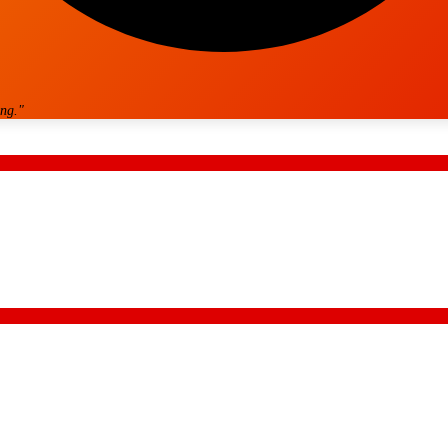
ang.
"