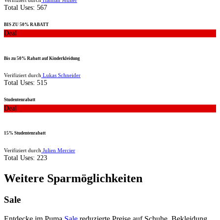
Total Uses:
567
BIS ZU 50% RABATT
Deal
Bis zu 50% Rabatt auf Kinderkleidung
Verifiziert durch
Lukas Schneider
Total Uses:
515
Studentenrabatt
Deal
15% Studentenrabatt
Verifiziert durch
Julien Mercier
Total Uses:
223
Weitere Sparmöglichkeiten
Sale
Entdecke im Puma
Sale
reduzierte Preise auf Schuhe, Bekleidung