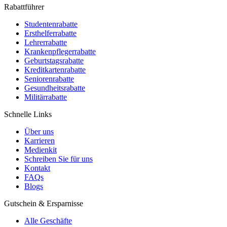
Rabattführer
Studentenrabatte
Ersthelferrabatte
Lehrerrabatte
Krankenpflegerrabatte
Geburtstagsrabatte
Kreditkartenrabatte
Seniorenrabatte
Gesundheitsrabatte
Militärrabatte
Schnelle Links
Über uns
Karrieren
Medienkit
Schreiben Sie für uns
Kontakt
FAQs
Blogs
Gutschein & Ersparnisse
Alle Geschäfte