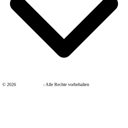
©
2026
savingsays.de
-
Alle Rechte vorbehalten