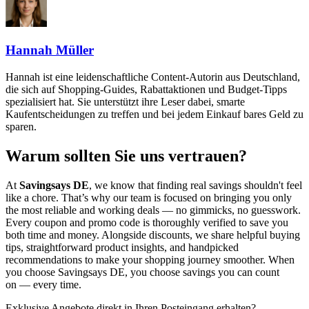
Hannah Müller
Hannah ist eine leidenschaftliche Content-Autorin aus Deutschland,
die sich auf Shopping-Guides, Rabattaktionen und Budget-Tipps
spezialisiert hat. Sie unterstützt ihre Leser dabei, smarte
Kaufentscheidungen zu treffen und bei jedem Einkauf bares Geld zu
sparen.
Warum sollten Sie uns vertrauen?
At
Savingsays DE
, we know that finding real savings shouldn't feel
like a chore. That’s why our team is focused on bringing you only
the most reliable and working deals — no gimmicks, no guesswork.
Every coupon and promo code is thoroughly verified to save you
both time and money. Alongside discounts, we share helpful buying
tips, straightforward product insights, and handpicked
recommendations to make your shopping journey smoother. When
you choose
Savingsays DE
, you choose savings you can count
on — every time.
Exklusive Angebote direkt in Ihren Posteingang erhalten?