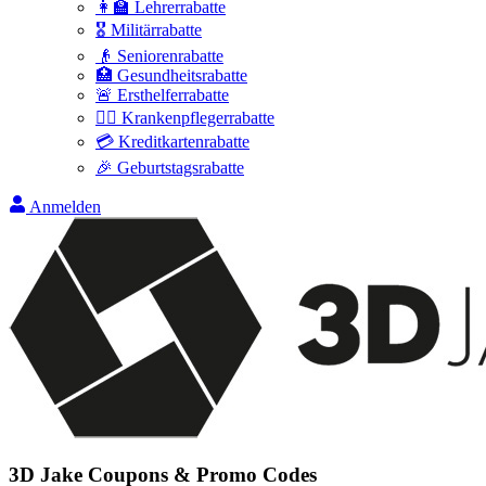
👩‍🏫 Lehrerrabatte
🎖️ Militärrabatte
👴 Seniorenrabatte
🏥 Gesundheitsrabatte
🚨 Ersthelferrabatte
👩‍⚕️ Krankenpflegerrabatte
💳 Kreditkartenrabatte
🎉 Geburtstagsrabatte
Anmelden
3D Jake
Coupons & Promo Codes