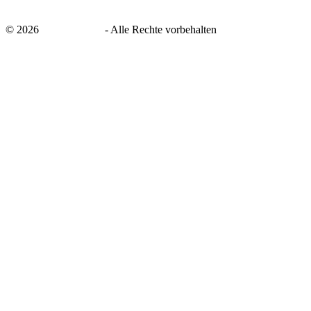
©
2026
savingsays.de
-
Alle Rechte vorbehalten