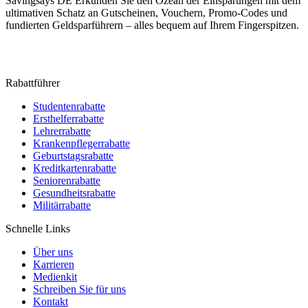
Savingsays DE
Erkunden Sie den Ozean der Einsparungen mit dem
ultimativen Schatz an Gutscheinen, Vouchern, Promo-Codes und
fundierten Geldsparführern – alles bequem auf Ihrem Fingerspitzen.
Rabattführer
Studentenrabatte
Ersthelferrabatte
Lehrerrabatte
Krankenpflegerrabatte
Geburtstagsrabatte
Kreditkartenrabatte
Seniorenrabatte
Gesundheitsrabatte
Militärrabatte
Schnelle Links
Über uns
Karrieren
Medienkit
Schreiben Sie für uns
Kontakt