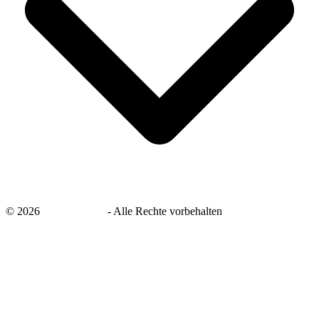
©
2026
savingsays.de
-
Alle Rechte vorbehalten