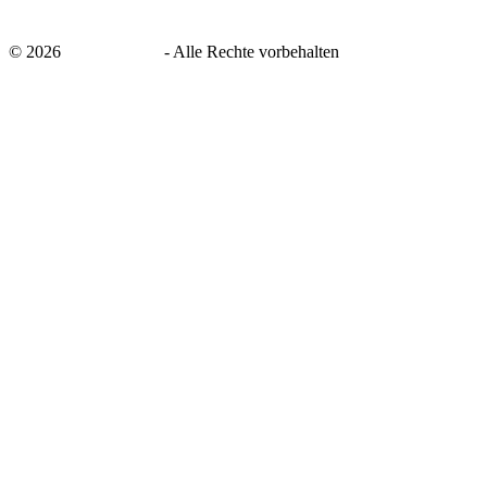
©
2026
savingsays.de
-
Alle Rechte vorbehalten