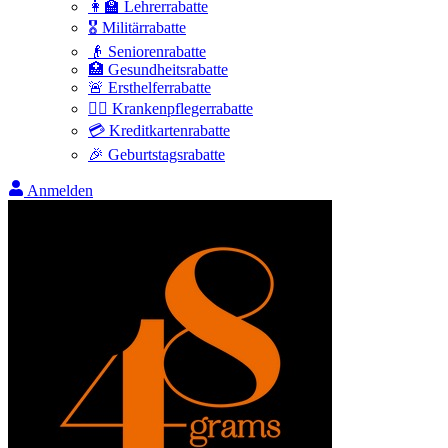
👩‍🏫 Lehrerrabatte
🎖️ Militärrabatte
👴 Seniorenrabatte
🏥 Gesundheitsrabatte
🚨 Ersthelferrabatte
👩‍⚕️ Krankenpflegerrabatte
💳 Kreditkartenrabatte
🎉 Geburtstagsrabatte
Anmelden