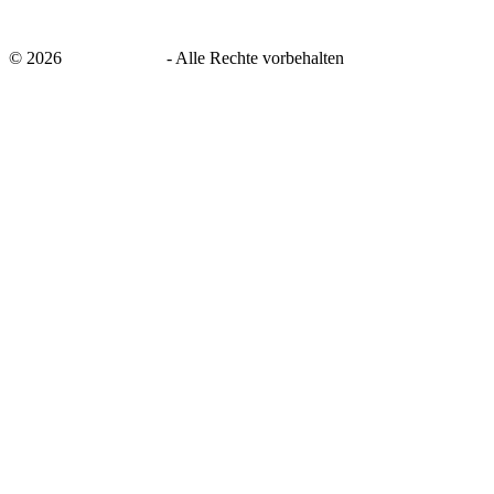
©
2026
savingsays.de
-
Alle Rechte vorbehalten