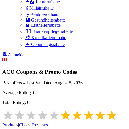
👩‍🏫 Lehrerrabatte
🎖️ Militärrabatte
👴 Seniorenrabatte
🏥 Gesundheitsrabatte
🚨 Ersthelferrabatte
👩‍⚕️ Krankenpflegerrabatte
💳 Kreditkartenrabatte
🎉 Geburtstagsrabatte
Anmelden
ACO
Coupons & Promo Codes
Best offers – Last Validated:
August 8, 2026
Average Rating:
0
Total Rating:
0
Products
|
Check Reviews