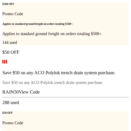
$500 OFF
Promo Code
Applies to standard ground freight on orders totaling $500+.
Applies to standard ground freight on orders totaling $500+.
144
used
$50 OFF
Save $50 on any ACO Polylok trench drain system purchase.
Save $50 on any ACO Polylok trench drain system purchase.
RAIN50
View Code
288
used
$50 OFF
Promo Code