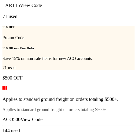
TART15
View Code
71
used
15% OFF
Promo Code
15% Off Your First Order
Save 15% on non-sale items for new ACO accounts.
71
used
$500 OFF
Applies to standard ground freight on orders totaling $500+.
Applies to standard ground freight on orders totaling $500+.
ACO500
View Code
144
used