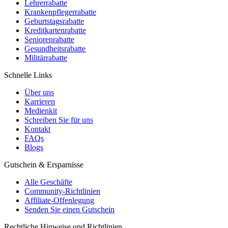
Lehrerrabatte
Krankenpflegerrabatte
Geburtstagsrabatte
Kreditkartenrabatte
Seniorenrabatte
Gesundheitsrabatte
Militärrabatte
Schnelle Links
Über uns
Karrieren
Medienkit
Schreiben Sie für uns
Kontakt
FAQs
Blogs
Gutschein & Ersparnisse
Alle Geschäfte
Community-Richtlinien
Affiliate-Offenlegung
Senden Sie einen Gutschein
Rechtliche Hinweise und Richtlinien