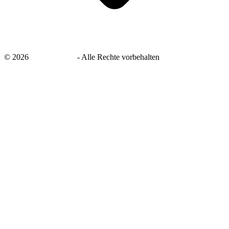
©
2026
savingsays.de
-
Alle Rechte vorbehalten