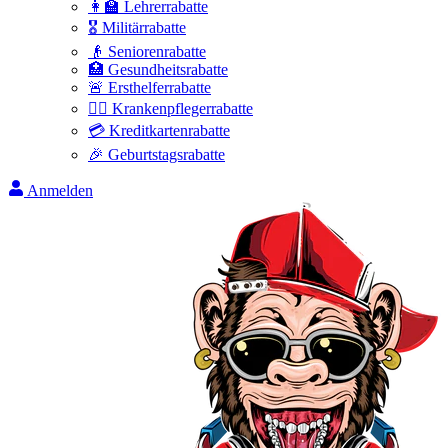
👩‍🏫 Lehrerrabatte
🎖️ Militärrabatte
👴 Seniorenrabatte
🏥 Gesundheitsrabatte
🚨 Ersthelferrabatte
👩‍⚕️ Krankenpflegerrabatte
💳 Kreditkartenrabatte
🎉 Geburtstagsrabatte
Anmelden