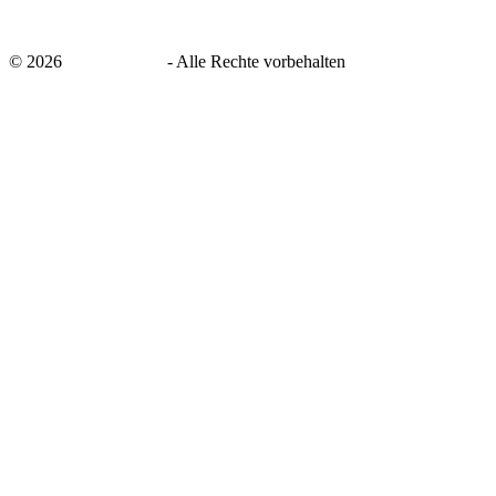
©
2026
savingsays.de
-
Alle Rechte vorbehalten