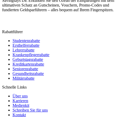
Savingsays DE
Erkunden Sie den Ozean der Einsparungen mit dem
ultimativen Schatz an Gutscheinen, Vouchern, Promo-Codes und
fundierten Geldsparführern – alles bequem auf Ihrem Fingerspitzen.
Rabattführer
Studentenrabatte
Ersthelferrabatte
Lehrerrabatte
Krankenpflegerrabatte
Geburtstagsrabatte
Kreditkartenrabatte
Seniorenrabatte
Gesundheitsrabatte
Militärrabatte
Schnelle Links
Über uns
Karrieren
Medienkit
Schreiben Sie für uns
Kontakt