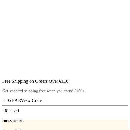
Free Shipping on Orders Over €100
Get standard shipping free when you spend €100+.
EEGEAR
View Code
261
used
FREE SHIPPING