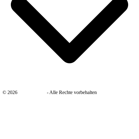
©
2026
savingsays.de
-
Alle Rechte vorbehalten