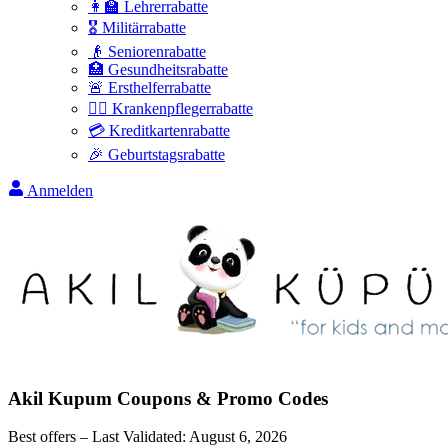
👩‍🏫 Lehrerrabatte
🎖️ Militärrabatte
👴 Seniorenrabatte
🏥 Gesundheitsrabatte
🚨 Ersthelferrabatte
👩‍⚕️ Krankenpflegerrabatte
💳 Kreditkartenrabatte
🎉 Geburtstagsrabatte
Anmelden
Akil Kupum
Coupons & Promo Codes
Best offers – Last Validated:
August 6, 2026