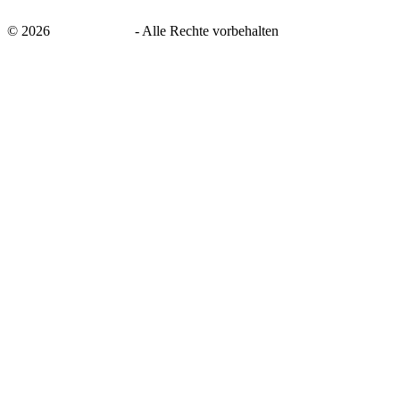
©
2026
savingsays.de
-
Alle Rechte vorbehalten