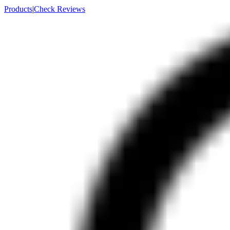
Products
|
Check Reviews