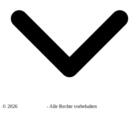
©
2026
savingsays.de
-
Alle Rechte vorbehalten