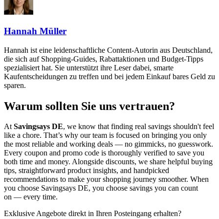
Hannah Müller
Hannah ist eine leidenschaftliche Content-Autorin aus Deutschland,
die sich auf Shopping-Guides, Rabattaktionen und Budget-Tipps
spezialisiert hat. Sie unterstützt ihre Leser dabei, smarte
Kaufentscheidungen zu treffen und bei jedem Einkauf bares Geld zu
sparen.
Warum sollten Sie uns vertrauen?
At
Savingsays DE
, we know that finding real savings shouldn't feel
like a chore. That’s why our team is focused on bringing you only
the most reliable and working deals — no gimmicks, no guesswork.
Every coupon and promo code is thoroughly verified to save you
both time and money. Alongside discounts, we share helpful buying
tips, straightforward product insights, and handpicked
recommendations to make your shopping journey smoother. When
you choose
Savingsays DE
, you choose savings you can count
on — every time.
Exklusive Angebote direkt in Ihren Posteingang erhalten?