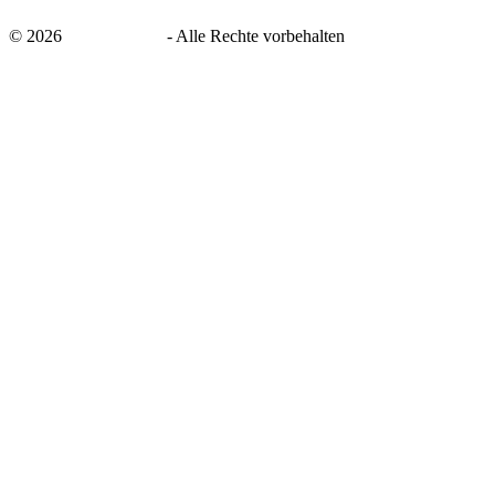
©
2026
savingsays.de
-
Alle Rechte vorbehalten