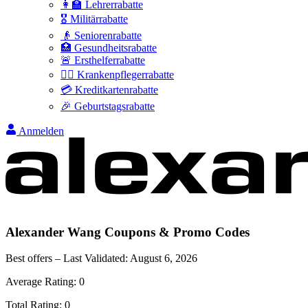
👩‍🏫 Lehrerrabatte
🎖️ Militärrabatte
👴 Seniorenrabatte
🏥 Gesundheitsrabatte
🚨 Ersthelferrabatte
👩‍⚕️ Krankenpflegerrabatte
💳 Kreditkartenrabatte
🎉 Geburtstagsrabatte
Anmelden
Alexander Wang
Coupons & Promo Codes
Best offers – Last Validated:
August 6, 2026
Average Rating:
0
Total Rating:
0