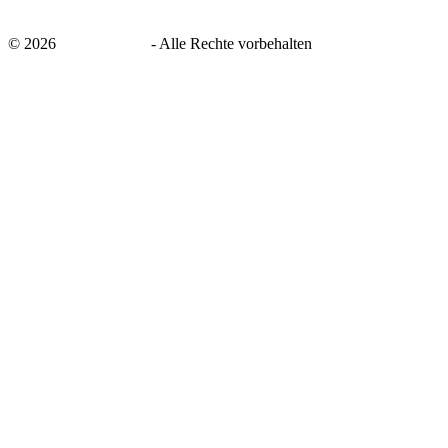
©
2026
savingsays.de
-
Alle Rechte vorbehalten