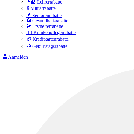
👩‍🏫 Lehrerrabatte
🎖️ Militärrabatte
👴 Seniorenrabatte
🏥 Gesundheitsrabatte
🚨 Ersthelferrabatte
👩‍⚕️ Krankenpflegerrabatte
💳 Kreditkartenrabatte
🎉 Geburtstagsrabatte
Anmelden