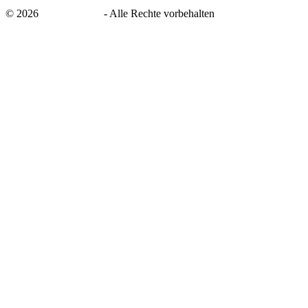
©
2026
savingsays.de
-
Alle Rechte vorbehalten