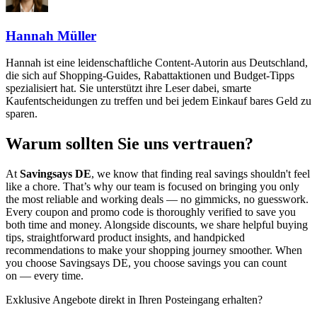
Hannah Müller
Hannah ist eine leidenschaftliche Content-Autorin aus Deutschland,
die sich auf Shopping-Guides, Rabattaktionen und Budget-Tipps
spezialisiert hat. Sie unterstützt ihre Leser dabei, smarte
Kaufentscheidungen zu treffen und bei jedem Einkauf bares Geld zu
sparen.
Warum sollten Sie uns vertrauen?
At
Savingsays DE
, we know that finding real savings shouldn't feel
like a chore. That’s why our team is focused on bringing you only
the most reliable and working deals — no gimmicks, no guesswork.
Every coupon and promo code is thoroughly verified to save you
both time and money. Alongside discounts, we share helpful buying
tips, straightforward product insights, and handpicked
recommendations to make your shopping journey smoother. When
you choose
Savingsays DE
, you choose savings you can count
on — every time.
Exklusive Angebote direkt in Ihren Posteingang erhalten?