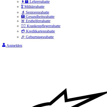
👩‍🏫 Lehrerrabatte
🎖️ Militärrabatte
👴 Seniorenrabatte
🏥 Gesundheitsrabatte
🚨 Ersthelferrabatte
👩‍⚕️ Krankenpflegerrabatte
💳 Kreditkartenrabatte
🎉 Geburtstagsrabatte
Anmelden