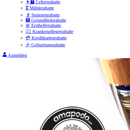
👩‍🏫 Lehrerrabatte
🎖️ Militärrabatte
👴 Seniorenrabatte
🏥 Gesundheitsrabatte
🚨 Ersthelferrabatte
👩‍⚕️ Krankenpflegerrabatte
💳 Kreditkartenrabatte
🎉 Geburtstagsrabatte
Anmelden