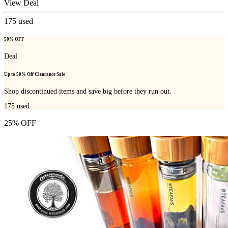
View Deal
175
used
50% OFF
Deal
Up to 50% Off Clearance Sale
Shop discontinued items and save big before they run out.
175
used
25% OFF