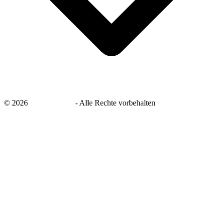
©
2026
savingsays.de
-
Alle Rechte vorbehalten