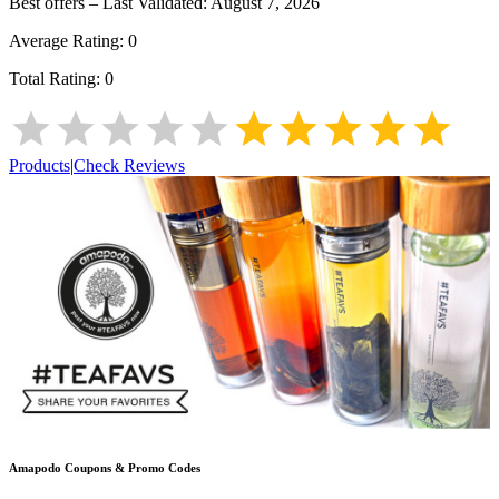
Best offers – Last Validated:
August 7, 2026
Average Rating:
0
Total Rating:
0
Products
|
Check Reviews
Amapodo
Coupons & Promo Codes