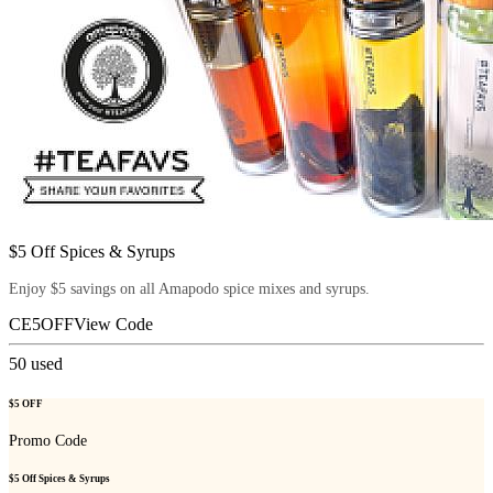
$5 Off Spices & Syrups
Enjoy $5 savings on all Amapodo spice mixes and syrups.
CE5OFF
View Code
50
used
$5 OFF
Promo Code
$5 Off Spices & Syrups